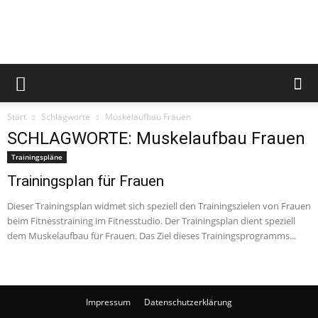
Fitnesstraining,
Start
Schlagworte
Muskelaufbau Frauen
Trainingsplan,
SCHLAGWORTE: Muskelaufbau Frauen
Trainingspläne
Trainingsplan für Frauen
Muskelaufbau
Dieser Trainingsplan widmet sich speziell den Trainingszielen von Frauen
beim Fitnesstraining im Fitnesstudio. Der Trainingsplan dient speziell
dem Muskelaufbau für Frauen. Das Ziel dieses Trainingsprogramms...
und
Impressum
Datenschutzerklärung