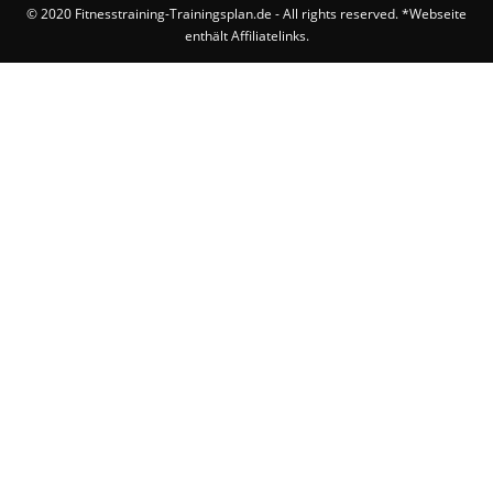
Sixpack
© 2020 Fitnesstraining-Trainingsplan.de - All rights reserved. *Webseite
enthält Affiliatelinks.